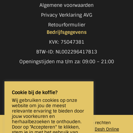
Algemene voorwaarden
Privacy Verklaring AVG
Retourformulier
Bedrijfsgegevens
KVK: 75047381
BTW-ID: NL002296417B13
Openingstijden ma t/m za: 09:00 – 21:00
Volg je ons al?
Cookie bij de koffie?
Wij gebruiken cookies op onze
website om jou de meest
relevante ervaring te bieden door
jouw voorkeuren en
herhaalbezoeken te onthouden.
Copyright © 2024 Jor Products. Alle rechten
Door op "Accepteren" te klikken,
voorbehouden. Webshop realisatie door
Desh Online
stem je in met het gebruik van