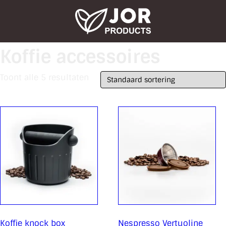
Koffie accessoires
Toont alle 5 resultaten
Koffie knock box
Nespresso Vertuoline