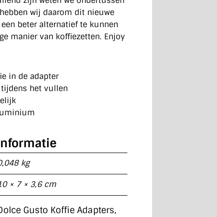
uilend zijn weten we ondertussen
r hebben wij daarom dit nieuwe
en beter alternatief te kunnen
ge manier van koffiezetten. Enjoy
ie in de adapter
tijdens het vullen
elijk
luminium
informatie
0,048 kg
10 × 7 × 3,6 cm
Dolce Gusto Koffie Adapters,