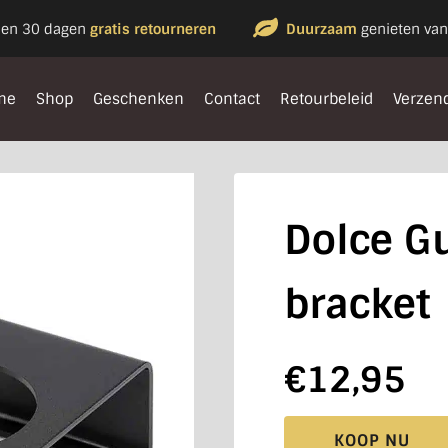
nen 30 dagen
gratis retourneren
Duurzaam
genieten van
me
Shop
Geschenken
Contact
Retourbeleid
Verzen
Dolce G
bracket
€
12,95
KOOP NU