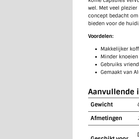
koffie capsules verv
wel. Met veel plezie
concept bedacht om e
bieden voor de huidi
Voordelen:
Makkelijker koff
Minder knoeien 
Gebruiks vriend
Gemaakt van A
Aanvullende 
Gewicht
Afmetingen
Geschikt voor