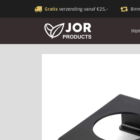
Gratis
verzending vanaf €25,-
Bin
Ho