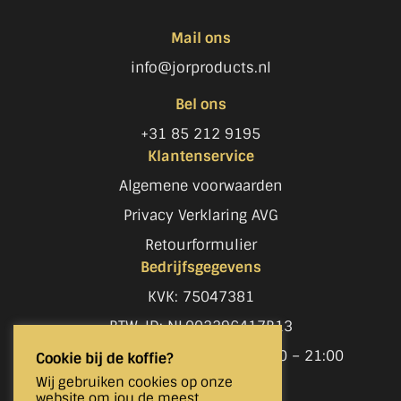
Mail ons
info@jorproducts.nl
Bel ons
+31 85 212 9195
Klantenservice
Algemene voorwaarden
Privacy Verklaring AVG
Retourformulier
Bedrijfsgegevens
KVK: 75047381
BTW-ID: NL002296417B13
Openingstijden ma t/m za: 09:00 – 21:00
Cookie bij de koffie?
Wij gebruiken cookies op onze
website om jou de meest