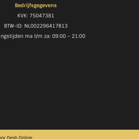
Bedrijfsgegevens
KVK: 75047381
BTW-ID: NL002296417B13
ngstijden ma t/m za: 09:00 – 21:00
door
Desh Online