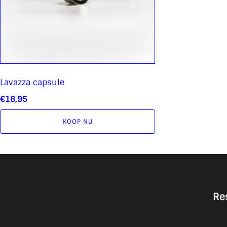
Lavazza capsule
€
18,95
KOOP NU
Re