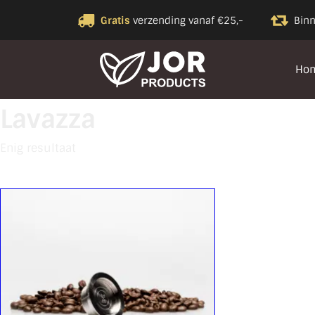
Gratis
verzending vanaf €25,-
Bin
Ho
Lavazza
Enig resultaat